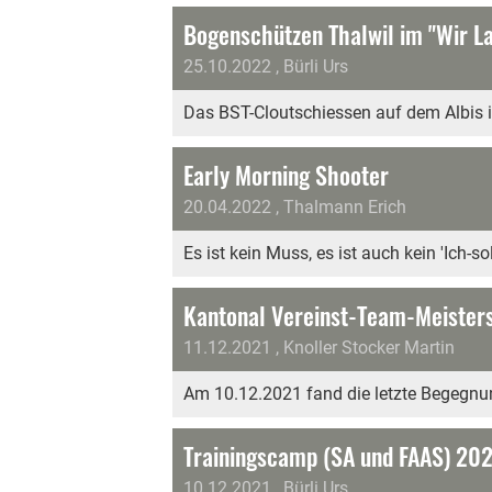
Bogenschützen Thalwil im "Wir L
25.10.2022
, Bürli Urs
Das BST-Cloutschiessen auf dem Albis is
Early Morning Shooter
20.04.2022
, Thalmann Erich
Es ist kein Muss, es ist auch kein 'Ich-soll
Kantonal Vereinst-Team-Meisters
11.12.2021
, Knoller Stocker Martin
Am 10.12.2021 fand die letzte Begegnung
Trainingscamp (SA und FAAS) 2022
10.12.2021
, Bürli Urs