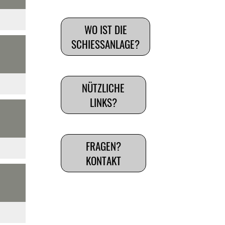
WO IST DIE
SCHIESSANLAGE?
NÜTZLICHE
LINKS?
FRAGEN?
KONTAKT