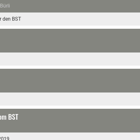
Bürli
ür den BST
9
vom BST
 2019